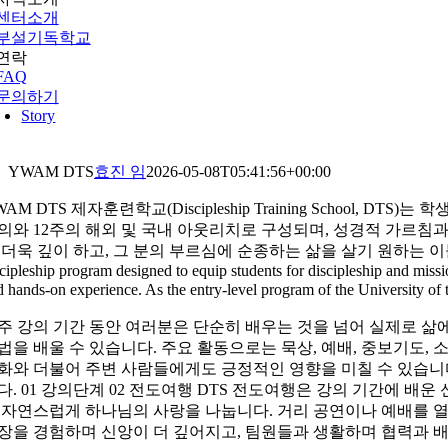
센터소개
부설기독학교
연락
FAQ
문의하기
Story
YWAM DTS
효진 임
2026-05-08T05:41:56+00:00
WAM DTS
제자훈련학교(Discipleship Training Schoo
의와 12주의 해외 및 국내 아웃리치로 구성되며, 성경적 가르침과 실질적
 더욱 깊이 하고, 그 분의 부르심에 순종하는 삶을 살기 원하는 
scipleship program designed to equip students for discipleship and miss
d hands-on experience. As the entry-level program of the University of t
2주 강의 기간 동안 여러분은 단순히 배우는 것을 넘어 실제로 
법을 배울 수 있습니다. 주요 활동으로는 묵상, 예배, 중보기도,
화와 더불어 주변 사람들에게도 긍정적인 영향을 미칠 수 있습니다
다.
01 강의단계
02 전도여행
DTS 전도여행은 강의 기간에 배운 
 자연스럽게 하나님의 사랑을 나눕니다. 거리 공연이나 예배를 열
장을 경험하며 신앙이 더 깊어지고, 팀원들과 생활하며 협력과 배