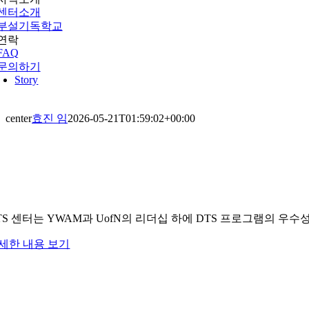
센터소개
부설기독학교
연락
FAQ
문의하기
Story
center
효진 임
2026-05-21T01:59:02+00:00
TS 센터는 YWAM과 UofN의 리더십 하에 DTS 프로그램의 
세한 내용 보기