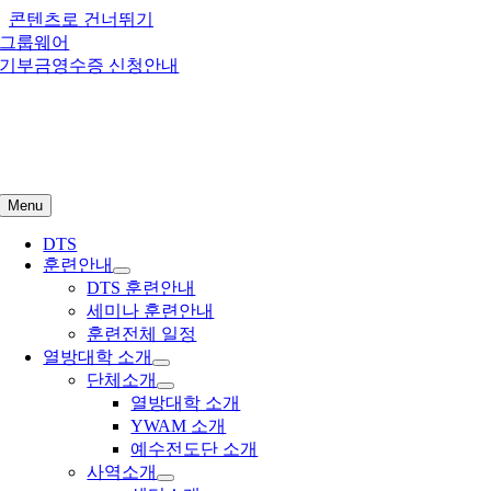
콘텐츠로 건너뛰기
그룹웨어
기부금영수증 신청안내
Menu
DTS
훈련안내
DTS 훈련안내
세미나 훈련안내
훈련전체 일정
열방대학 소개
단체소개
열방대학 소개
YWAM 소개
예수전도단 소개
사역소개