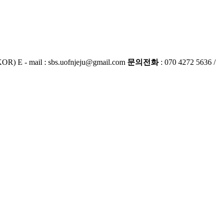
KOR)
E - mail : sbs.uofnjeju@gmail.com
문의전화
: 070 4272 5636
/