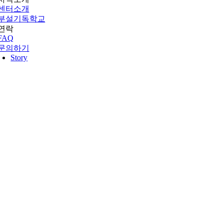
센터소개
부설기독학교
연락
FAQ
문의하기
Story