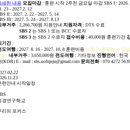
자세한 내용
모집마감
: 훈련 시작 2주전 금요일 마감
SBS I : 2026.
1. 23 - 2027.2. 12
BS II : 2027. 2. 22 - 2027. 5. 14
BS III : 2027. 5. 24 - 2027. 8.13
외부거주
: 2,266,700원
지원안내
지원자격
: DTS 수료
SBS 2
는 SBS 1 또는 BCC 수료자
SBS 3
는 SBS 2 수료자
접수비용
: 40,000원
훈련기간
의기간
:
전도여행
: 2027. 8. 16 - 2027. 10. 8
훈련비용
비용은 변동될 수 있
니다.
내부거주
: 3,650,000원
전도여행
:
기타정보
진행언어
: 한국
어(KOR)
E - mail : sbs.uofnjeju@gmail.com
문의전화
: 070 4272 563
027.02.22
026.11.23
훈련안내
시작일정
SBS
성경연구학교
우리의
포커스