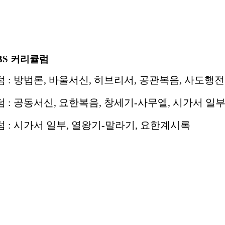
BS
커리큘럼
텀 : 방법론, 바울서신, 히브리서, 공관복음, 사도행전
텀 : 공동서신, 요한복음, 창세기-사무엘, 시가서 일
텀 : 시가서 일부, 열왕기-말라기, 요한계시록