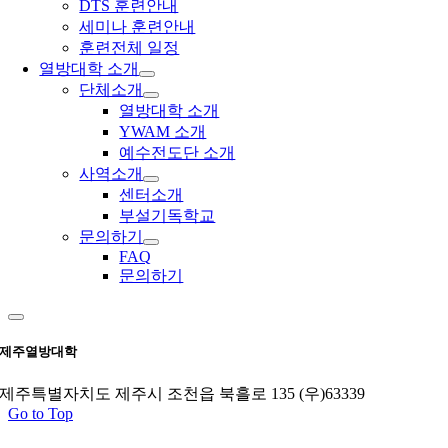
DTS 훈련안내
세미나 훈련안내
훈련전체 일정
열방대학 소개
단체소개
열방대학 소개
YWAM 소개
예수전도단 소개
사역소개
센터소개
부설기독학교
문의하기
FAQ
문의하기
제주열방대학
제주특별자치도 제주시 조천읍 북흘로 135 (우)63339
Go to Top