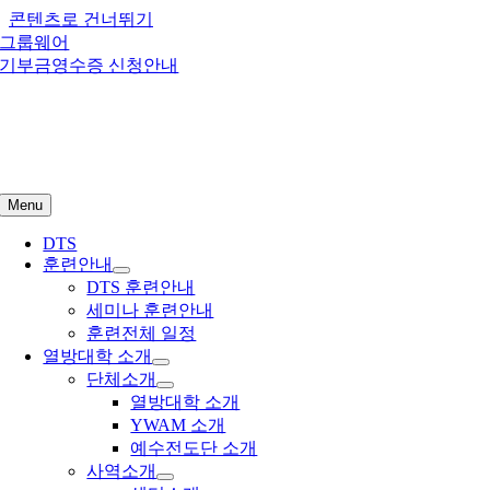
콘텐츠로 건너뛰기
그룹웨어
기부금영수증 신청안내
Menu
DTS
훈련안내
DTS 훈련안내
세미나 훈련안내
훈련전체 일정
열방대학 소개
단체소개
열방대학 소개
YWAM 소개
예수전도단 소개
사역소개