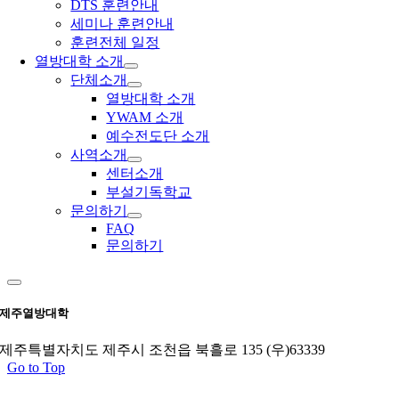
DTS 훈련안내
세미나 훈련안내
훈련전체 일정
열방대학 소개
단체소개
열방대학 소개
YWAM 소개
예수전도단 소개
사역소개
센터소개
부설기독학교
문의하기
FAQ
문의하기
제주열방대학
제주특별자치도 제주시 조천읍 북흘로 135 (우)63339
Go to Top