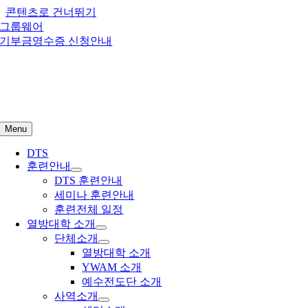
콘텐츠로 건너뛰기
그룹웨어
기부금영수증 신청안내
Menu
DTS
훈련안내
DTS 훈련안내
세미나 훈련안내
훈련전체 일정
열방대학 소개
단체소개
열방대학 소개
YWAM 소개
예수전도단 소개
사역소개