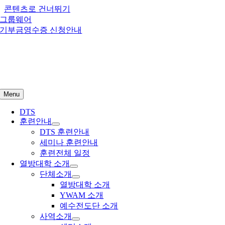
콘텐츠로 건너뛰기
그룹웨어
기부금영수증 신청안내
Menu
DTS
훈련안내
DTS 훈련안내
세미나 훈련안내
훈련전체 일정
열방대학 소개
단체소개
열방대학 소개
YWAM 소개
예수전도단 소개
사역소개