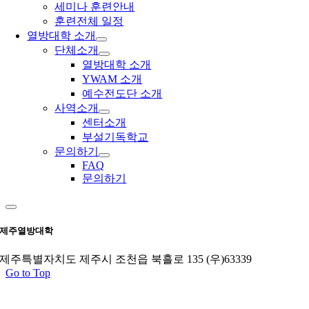
세미나 훈련안내
훈련전체 일정
열방대학 소개
단체소개
열방대학 소개
YWAM 소개
예수전도단 소개
사역소개
센터소개
부설기독학교
문의하기
FAQ
문의하기
제주열방대학
제주특별자치도 제주시 조천읍 북흘로 135 (우)63339
Go to Top