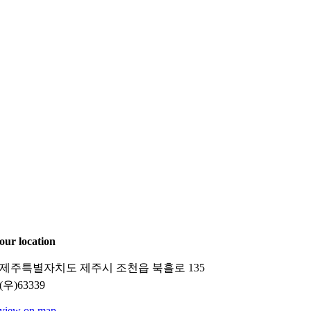
our location
제주특별자치도 제주시 조천읍 북흘로 135
(우)63339
view on map