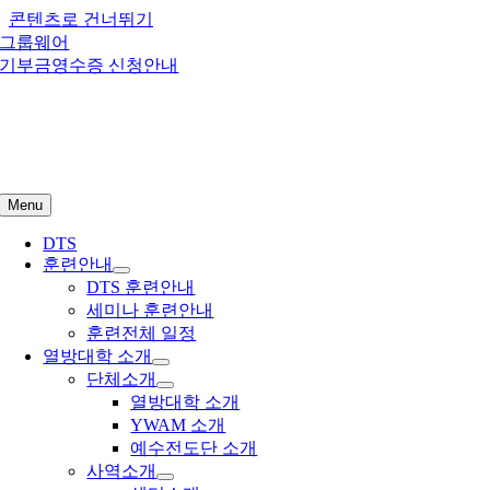
콘텐츠로 건너뛰기
그룹웨어
기부금영수증 신청안내
Menu
DTS
훈련안내
DTS 훈련안내
세미나 훈련안내
훈련전체 일정
열방대학 소개
단체소개
열방대학 소개
YWAM 소개
예수전도단 소개
사역소개