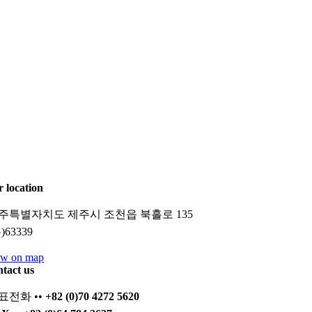
r location
주특별자치도 제주시 조천읍 북흘로 135
)63339
ew on map
ntact us
표전화 ••
+82 (0)70 4272 5620