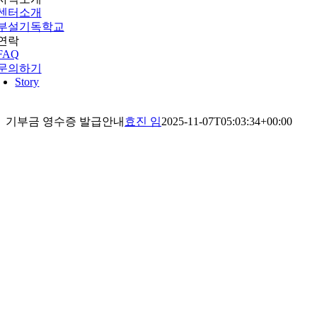
센터소개
부설기독학교
연락
FAQ
문의하기
Story
기부금 영수증 발급안내
효진 임
2025-11-07T05:03:34+00:00