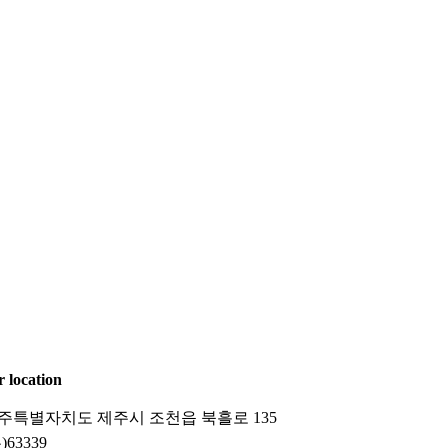
r location
주특별자치도 제주시 조천읍 북흘로 135
)63339