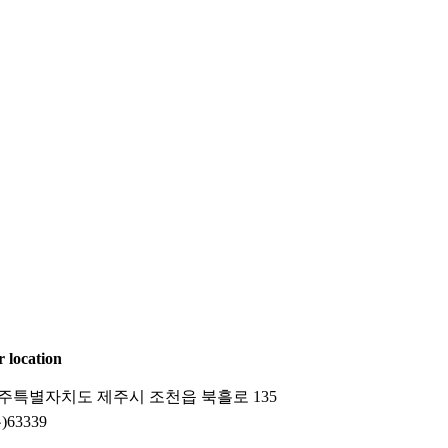
r location
주특별자치도 제주시 조천읍 북흘로 135
)63339