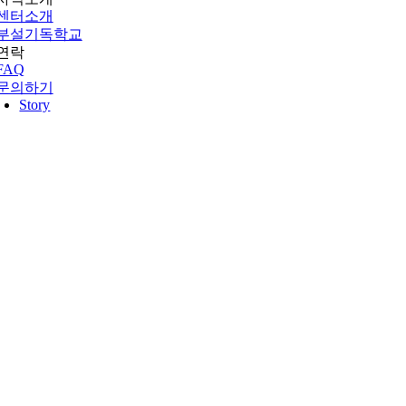
센터소개
부설기독학교
연락
FAQ
문의하기
Story